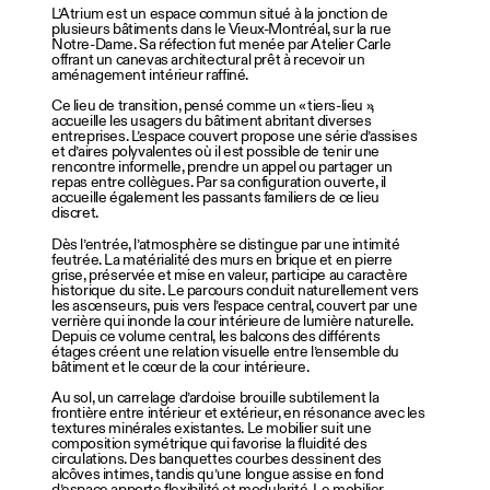
L’Atrium est un espace commun situé à la jonction de
plusieurs bâtiments dans le Vieux-Montréal, sur la rue
Notre-Dame. Sa réfection fut menée par Atelier Carle
offrant un canevas architectural prêt à recevoir un
aménagement intérieur raffiné.
Ce lieu de transition, pensé comme un « tiers-lieu »,
accueille les usagers du bâtiment abritant diverses
entreprises. L’espace couvert propose une série d’assises
et d’aires polyvalentes où il est possible de tenir une
rencontre informelle, prendre un appel ou partager un
repas entre collègues. Par sa configuration ouverte, il
accueille également les passants familiers de ce lieu
discret.
Dès l’entrée, l’atmosphère se distingue par une intimité
feutrée. La matérialité des murs en brique et en pierre
grise, préservée et mise en valeur, participe au caractère
historique du site. Le parcours conduit naturellement vers
les ascenseurs, puis vers l’espace central, couvert par une
verrière qui inonde la cour intérieure de lumière naturelle.
Depuis ce volume central, les balcons des différents
étages créent une relation visuelle entre l’ensemble du
bâtiment et le cœur de la cour intérieure.
Au sol, un carrelage d’ardoise brouille subtilement la
frontière entre intérieur et extérieur, en résonance avec les
textures minérales existantes. Le mobilier suit une
composition symétrique qui favorise la fluidité des
circulations. Des banquettes courbes dessinent des
alcôves intimes, tandis qu’une longue assise en fond
d’espace apporte flexibilité et modularité. Le mobilier