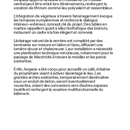
central peut être retiré lors d’événements, renforçant la
vocation de l’Atrium comme lieu polyvalent et rassembleur.
L’intégration de végétaux à travers l’aménagement évoque
les terrasses européennes et renforce le dialogue
intérieur–extérieur, concept clé du projet. Des tables en
marbre rappellent quant à elles l’esthétique des bistrots,
instaurant un cadre à la fois élégant et convivial.
L’éclairage naturel de la verrière est complété par des
luminaires sur mesure en laiton et tissu, diffusant une
lumière douce et chaleureuse. Leur installation a nécessité
une planification technique minutieuse, notamment pour le
passage de l’électricité à travers le mobilier et les parois
existantes.
Enfin, l’espace a été conçu pour accueillir un café, initiative
du propriétaire visant à activer davantage le lieu. Les
grandes arches existantes, temporairement dissimulées
sous un enduit de béton, seront éventuellement
rouvertes, créant des connexions vers d’autres espaces
locatifs et renforçant la vocation multifonctionnelle du
bâtiment.